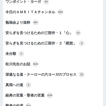
ワンポイント・ヨーガ
56
今日のＡＭＲＩＴＡチャンネル
1564
勉強会より抜粋
487
安らぎを見つけるための三部作・１「心」
32
安らぎを見つけるための三部作・２「瞑想」
6
未分類
5
松川先生のお話
1534
深遠なる道・ナーローの六ヨーガのプロセス
25
真我への道
9
経典の言葉・聖者の言葉
2016
聖者の生涯
824