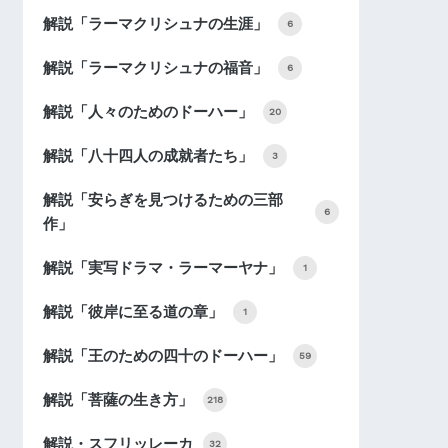
解説「ラーマクリシュナの生涯」
6
解説「ラーマクリシュナの福音」
6
解説「人々のためのドーハー」
20
解説「八十四人の成就者たち」
3
解説「安らぎを見つけるための三部
6
作」
解説「実写ドラマ・ラーマーヤナ」
1
解説「彼岸に至る道の章」
1
解説「王のための四十のドーハー」
59
解説「菩薩の生き方」
218
解説・スフリッレーカ
32