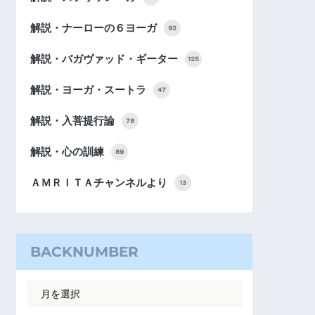
解説・ナーローの６ヨーガ
92
解説・バガヴァッド・ギーター
125
解説・ヨーガ・スートラ
47
解説・入菩提行論
78
解説・心の訓練
89
ＡＭＲＩＴＡチャンネルより
13
BACKNUMBER