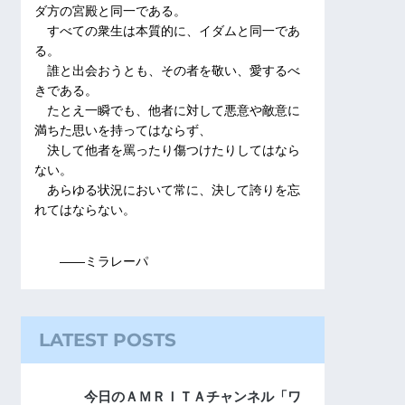
ダ方の宮殿と同一である。
すべての衆生は本質的に、イダムと同一であ
る。
誰と出会おうとも、その者を敬い、愛するべ
きである。
たとえ一瞬でも、他者に対して悪意や敵意に
満ちた思いを持ってはならず、
決して他者を罵ったり傷つけたりしてはなら
ない。
あらゆる状況において常に、決して誇りを忘
れてはならない。
――ミラレーパ
LATEST POSTS
今日のＡＭＲＩＴＡチャンネル「ワ