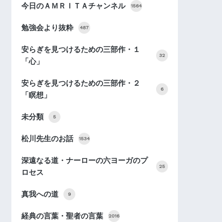
今日のＡＭＲＩＴＡチャンネル
1564
勉強会より抜粋
487
安らぎを見つけるための三部作・１
32
「心」
安らぎを見つけるための三部作・２
6
「瞑想」
未分類
5
松川先生のお話
1534
深遠なる道・ナーローの六ヨーガのプ
25
ロセス
真我への道
9
経典の言葉・聖者の言葉
2016