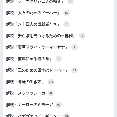
解説「ラーマクリシュナの福音」
6
解説「人々のためのドーハー」
20
解説「八十四人の成就者たち」
3
解説「安らぎを見つけるための三部作」
6
解説「実写ドラマ・ラーマーヤナ」
1
解説「彼岸に至る道の章」
1
解説「王のための四十のドーハー」
59
解説「菩薩の生き方」
218
解説・スフリッレーカ
32
解説・ナーローの６ヨーガ
92
解説・バガヴァッド・ギーター
125