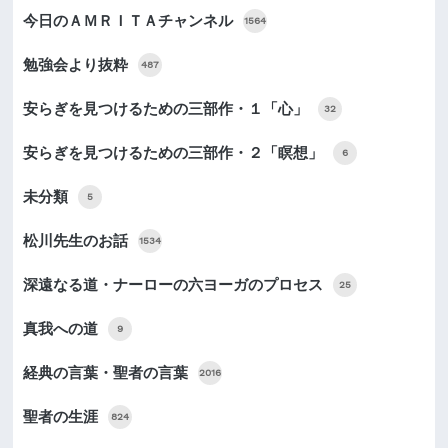
今日のＡＭＲＩＴＡチャンネル
1564
勉強会より抜粋
487
安らぎを見つけるための三部作・１「心」
32
安らぎを見つけるための三部作・２「瞑想」
6
未分類
5
松川先生のお話
1534
深遠なる道・ナーローの六ヨーガのプロセス
25
真我への道
9
経典の言葉・聖者の言葉
2016
聖者の生涯
824