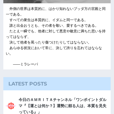
外側の世界は本質的に、はかり知れないブッダ方の宮殿と同
一である。
すべての衆生は本質的に、イダムと同一である。
誰と出会おうとも、その者を敬い、愛するべきである。
たとえ一瞬でも、他者に対して悪意や敵意に満ちた思いを持
ってはならず、
決して他者を罵ったり傷つけたりしてはならない。
あらゆる状況において常に、決して誇りを忘れてはならな
い。
――ミラレーパ
LATEST POSTS
今日のＡＭＲＩＴＡチャンネル「ワンポイントダル
マ『【運とは何か？】運勢に頼る人は、本質を見失
っている』」