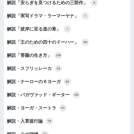
解説「安らぎを見つけるための三部作」
6
解説「実写ドラマ・ラーマーヤナ」
1
解説「彼岸に至る道の章」
1
解説「王のための四十のドーハー」
59
解説「菩薩の生き方」
218
解説・スフリッレーカ
32
解説・ナーローの６ヨーガ
92
解説・バガヴァッド・ギーター
125
解説・ヨーガ・スートラ
47
解説・入菩提行論
78