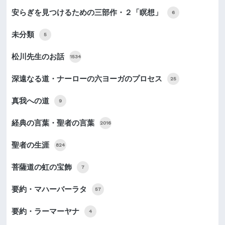
安らぎを見つけるための三部作・２「瞑想」
6
未分類
5
松川先生のお話
1534
深遠なる道・ナーローの六ヨーガのプロセス
25
真我への道
9
経典の言葉・聖者の言葉
2016
聖者の生涯
824
菩薩道の虹の宝飾
7
要約・マハーバーラタ
57
要約・ラーマーヤナ
4