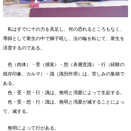
私はすでに十の力を具足し、何の恐れるところもなく、
導師として衆生の中で獅子吼し、法の輪を転じて、衆生を
済度するのである。
色（肉体）・受（感覚）・想（表層意識）・行（経験の
残存印象、カルマ）・識（識別作用）は、苦しみの集積で
ある。
色・受・想・行・識は、無明と渇愛によって生起する。
色・受・想・行・識は、無明と渇愛が滅することによっ
て、滅する。
無明によって行がある。