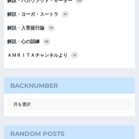
解説・バガヴァッド・ギーター
125
解説・ヨーガ・スートラ
47
解説・入菩提行論
78
解説・心の訓練
89
ＡＭＲＩＴＡチャンネルより
13
BACKNUMBER
RANDOM POSTS