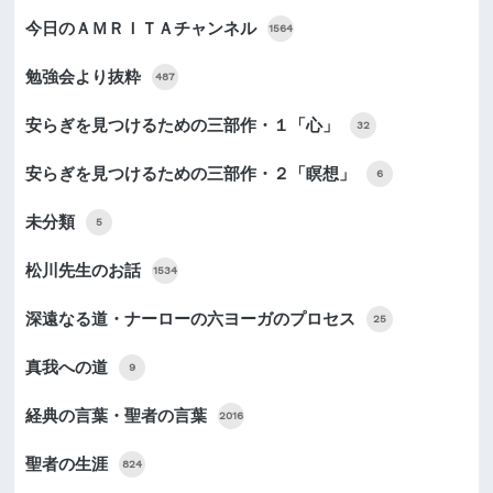
今日のＡＭＲＩＴＡチャンネル
1564
勉強会より抜粋
487
安らぎを見つけるための三部作・１「心」
32
安らぎを見つけるための三部作・２「瞑想」
6
未分類
5
松川先生のお話
1534
深遠なる道・ナーローの六ヨーガのプロセス
25
真我への道
9
経典の言葉・聖者の言葉
2016
聖者の生涯
824