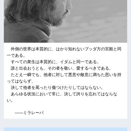
外側の世界は本質的に、はかり知れないブッダ方の宮殿と同
一である。
すべての衆生は本質的に、イダムと同一である。
誰と出会おうとも、その者を敬い、愛するべきである。
たとえ一瞬でも、他者に対して悪意や敵意に満ちた思いを持
ってはならず、
決して他者を罵ったり傷つけたりしてはならない。
あらゆる状況において常に、決して誇りを忘れてはならな
い。
――ミラレーパ