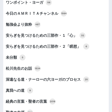
ワンポイント・ヨーガ
56
今日のＡＭＲＩＴＡチャンネル
1564
勉強会より抜粋
487
安らぎを見つけるための三部作・１「心」
32
安らぎを見つけるための三部作・２「瞑想」
6
未分類
5
松川先生のお話
1534
深遠なる道・ナーローの六ヨーガのプロセス
25
真我への道
9
経典の言葉・聖者の言葉
2016