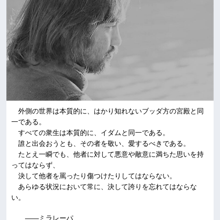
外側の世界は本質的に、はかり知れないブッダ方の宮殿と同
一である。
すべての衆生は本質的に、イダムと同一である。
誰と出会おうとも、その者を敬い、愛するべきである。
たとえ一瞬でも、他者に対して悪意や敵意に満ちた思いを持
ってはならず、
決して他者を罵ったり傷つけたりしてはならない。
あらゆる状況において常に、決して誇りを忘れてはならな
い。
――ミラレーパ