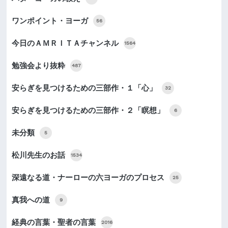
ワンポイント・ヨーガ
56
今日のＡＭＲＩＴＡチャンネル
1564
勉強会より抜粋
487
安らぎを見つけるための三部作・１「心」
32
安らぎを見つけるための三部作・２「瞑想」
6
未分類
5
松川先生のお話
1534
深遠なる道・ナーローの六ヨーガのプロセス
25
真我への道
9
経典の言葉・聖者の言葉
2016