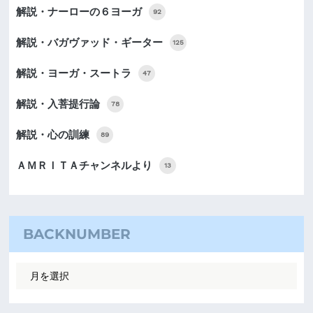
解説・ナーローの６ヨーガ
92
解説・バガヴァッド・ギーター
125
解説・ヨーガ・スートラ
47
解説・入菩提行論
78
解説・心の訓練
89
ＡＭＲＩＴＡチャンネルより
13
BACKNUMBER