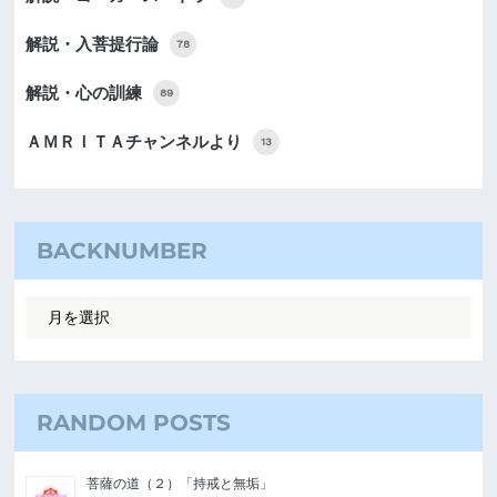
解説・入菩提行論
78
解説・心の訓練
89
ＡＭＲＩＴＡチャンネルより
13
BACKNUMBER
RANDOM POSTS
菩薩の道（２）「持戒と無垢」