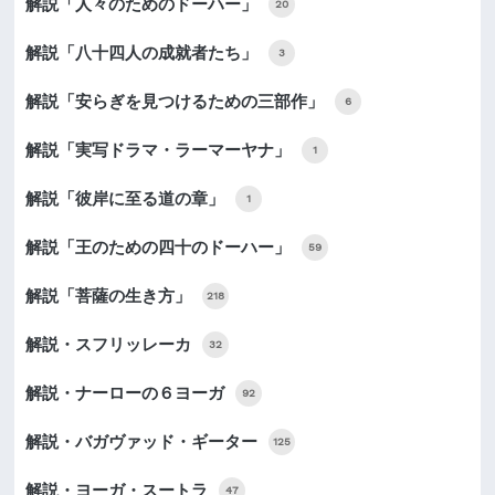
解説「人々のためのドーハー」
20
解説「八十四人の成就者たち」
3
解説「安らぎを見つけるための三部作」
6
解説「実写ドラマ・ラーマーヤナ」
1
解説「彼岸に至る道の章」
1
解説「王のための四十のドーハー」
59
解説「菩薩の生き方」
218
解説・スフリッレーカ
32
解説・ナーローの６ヨーガ
92
解説・バガヴァッド・ギーター
125
解説・ヨーガ・スートラ
47