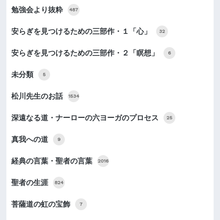
勉強会より抜粋
487
安らぎを見つけるための三部作・１「心」
32
安らぎを見つけるための三部作・２「瞑想」
6
未分類
5
松川先生のお話
1534
深遠なる道・ナーローの六ヨーガのプロセス
25
真我への道
9
経典の言葉・聖者の言葉
2016
聖者の生涯
824
菩薩道の虹の宝飾
7