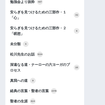
勉強会より抜粋
487
安らぎを見つけるための三部作・１
32
「心」
安らぎを見つけるための三部作・２
6
「瞑想」
未分類
5
松川先生のお話
1534
深遠なる道・ナーローの六ヨーガのプ
25
ロセス
真我への道
9
経典の言葉・聖者の言葉
2016
聖者の生涯
824