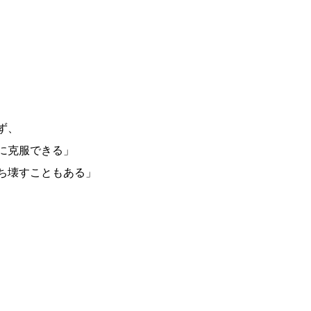
ず、
に克服できる」
ち壊すこともある」