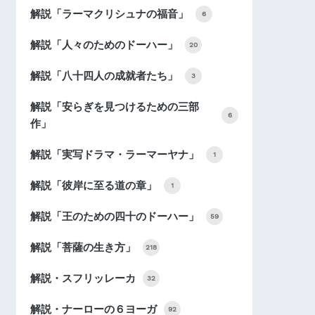
解説「ラーマクリシュナの福音」
6
解説「人々のためのドーハー」
20
解説「八十四人の成就者たち」
3
解説「安らぎを見つけるための三部
6
作」
解説「実写ドラマ・ラーマーヤナ」
1
解説「彼岸に至る道の章」
1
解説「王のための四十のドーハー」
59
解説「菩薩の生き方」
218
解説・スフリッレーカ
32
解説・ナーローの６ヨーガ
92