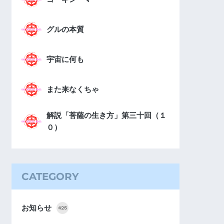
グルの本質
宇宙に何も
また来なくちゃ
解説「菩薩の生き方」第三十回（１
０）
CATEGORY
お知らせ
425