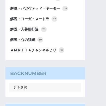
解説・バガヴァッド・ギーター
125
解説・ヨーガ・スートラ
47
解説・入菩提行論
78
解説・心の訓練
89
ＡＭＲＩＴＡチャンネルより
13
BACKNUMBER