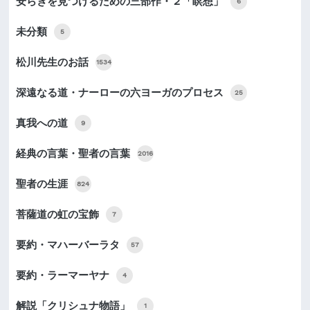
安らぎを見つけるための三部作・２「瞑想」
6
未分類
5
松川先生のお話
1534
深遠なる道・ナーローの六ヨーガのプロセス
25
真我への道
9
経典の言葉・聖者の言葉
2016
聖者の生涯
824
菩薩道の虹の宝飾
7
要約・マハーバーラタ
57
要約・ラーマーヤナ
4
解説「クリシュナ物語」
1