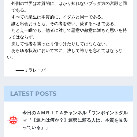
外側の世界は本質的に、はかり知れないブッダ方の宮殿と同
一である。
すべての衆生は本質的に、イダムと同一である。
誰と出会おうとも、その者を敬い、愛するべきである。
たとえ一瞬でも、他者に対して悪意や敵意に満ちた思いを持
ってはならず、
決して他者を罵ったり傷つけたりしてはならない。
あらゆる状況において常に、決して誇りを忘れてはならな
い。
――ミラレーパ
LATEST POSTS
今日のＡＭＲＩＴＡチャンネル「ワンポイントダル
マ『【運とは何か？】運勢に頼る人は、本質を見失
っている』」