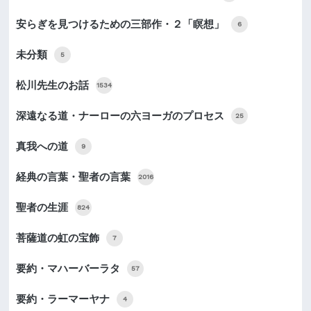
安らぎを見つけるための三部作・２「瞑想」
6
未分類
5
松川先生のお話
1534
深遠なる道・ナーローの六ヨーガのプロセス
25
真我への道
9
経典の言葉・聖者の言葉
2016
聖者の生涯
824
菩薩道の虹の宝飾
7
要約・マハーバーラタ
57
要約・ラーマーヤナ
4