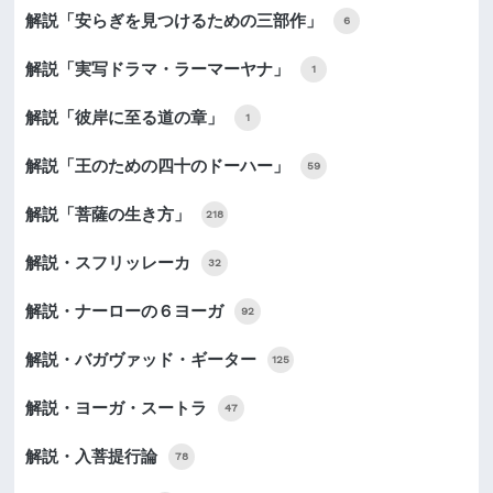
解説「安らぎを見つけるための三部作」
6
解説「実写ドラマ・ラーマーヤナ」
1
解説「彼岸に至る道の章」
1
解説「王のための四十のドーハー」
59
解説「菩薩の生き方」
218
解説・スフリッレーカ
32
解説・ナーローの６ヨーガ
92
解説・バガヴァッド・ギーター
125
解説・ヨーガ・スートラ
47
解説・入菩提行論
78