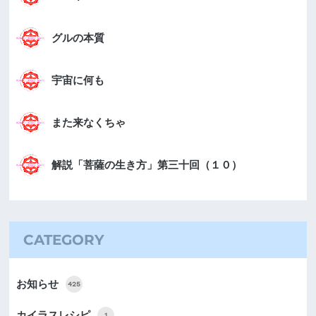
グルの本質
宇宙に何も
また来なくちゃ
解説「菩薩の生き方」第三十回（１０）
CATEGORY
お知らせ
425
カイラスレシピ
1