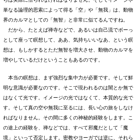
単なる論理的思索によって得る「空」や「無我」は、動物
界のカルマとしての「無智」と非常に似てるんですね。
だから、たとえば禅寺などで、あるいは自己流でボーっ
として座って瞑想して、ああ、気持ちいいなあ、という瞑
想は、もしかするとただ無智を増大させ、動物のカルマを
増やしているだけということもあるのです。
本当の瞑想は、まず強烈な集中力が必要です。そして鮮
明な意識が必要なのです。そこで現われるのは闇とか無で
はなくて光です。イメージの光ではなくて、本質的な光で
す。そして真の空や無我に至るには、長い心の旅をしなけ
ればなりません。その間に多くの神秘的経験をします。こ
の途上の経験を、禅などでは、すべて邪魔だとして「魔
境」といって否定します。密教やヨーガでは逆に、それら