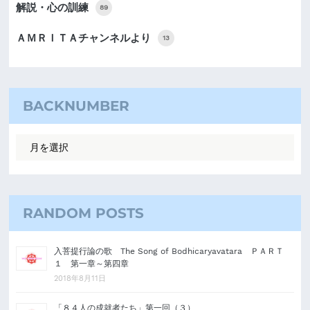
解説・心の訓練
89
ＡＭＲＩＴＡチャンネルより
13
BACKNUMBER
RANDOM POSTS
入菩提行論の歌 The Song of Bodhicaryavatara ＰＡＲＴ
１ 第一章～第四章
2018年8月11日
「８４人の成就者たち」第一回（３）