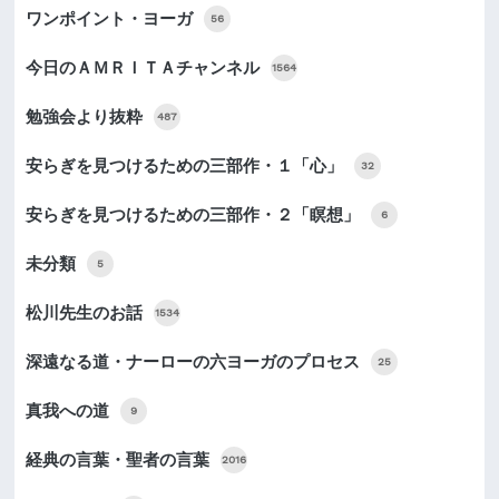
ワンポイント・ヨーガ
56
今日のＡＭＲＩＴＡチャンネル
1564
勉強会より抜粋
487
安らぎを見つけるための三部作・１「心」
32
安らぎを見つけるための三部作・２「瞑想」
6
未分類
5
松川先生のお話
1534
深遠なる道・ナーローの六ヨーガのプロセス
25
真我への道
9
経典の言葉・聖者の言葉
2016