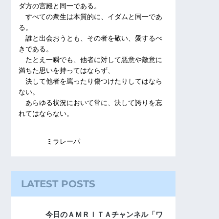
ダ方の宮殿と同一である。
すべての衆生は本質的に、イダムと同一であ
る。
誰と出会おうとも、その者を敬い、愛するべ
きである。
たとえ一瞬でも、他者に対して悪意や敵意に
満ちた思いを持ってはならず、
決して他者を罵ったり傷つけたりしてはなら
ない。
あらゆる状況において常に、決して誇りを忘
れてはならない。
――ミラレーパ
LATEST POSTS
今日のＡＭＲＩＴＡチャンネル「ワ