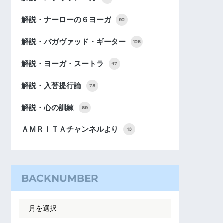
解説・ナーローの６ヨーガ
92
解説・バガヴァッド・ギーター
125
解説・ヨーガ・スートラ
47
解説・入菩提行論
78
解説・心の訓練
89
ＡＭＲＩＴＡチャンネルより
13
BACKNUMBER