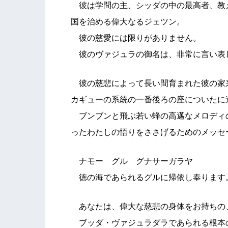
彼は学問の主、シッダの中の最高者、教
国を治める偉大なるジェツン。
彼の慈愛には限りがありません。
彼のヴァジュラの御名は、非常に言い表
彼の慈悲によって長い間育まれた彼の家
カギューの系統の一番後ろの座についたに
ブンブンと飛ぶ若い蜂の高邁なメロディ
ったわたしの悟りをささげるためのメッセ
ナモー グル グナサーガラヤ
徳の海であられるグルに帰依し奉ります
あなたは、偉大な慈悲の身体をお持ちの
ブッダ・ヴァジュラダラであられる根本