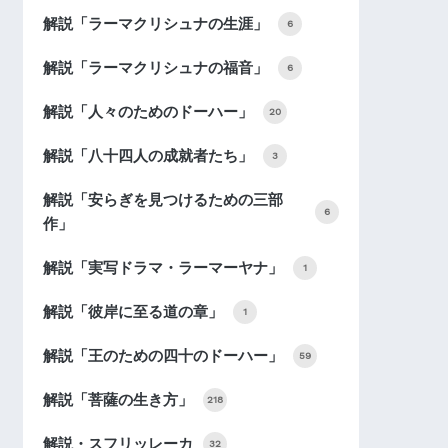
解説「ラーマクリシュナの生涯」
6
解説「ラーマクリシュナの福音」
6
解説「人々のためのドーハー」
20
解説「八十四人の成就者たち」
3
解説「安らぎを見つけるための三部
6
作」
解説「実写ドラマ・ラーマーヤナ」
1
解説「彼岸に至る道の章」
1
解説「王のための四十のドーハー」
59
解説「菩薩の生き方」
218
解説・スフリッレーカ
32