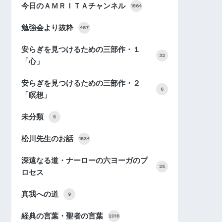
今日のＡＭＲＩＴＡチャンネル
1564
勉強会より抜粋
487
安らぎを見つけるための三部作・１
32
「心」
安らぎを見つけるための三部作・２
6
「瞑想」
未分類
5
松川先生のお話
1534
深遠なる道・ナーローの六ヨーガのプ
25
ロセス
真我への道
9
経典の言葉・聖者の言葉
2016