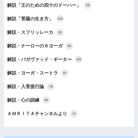
解説「王のための四十のドーハー」
59
解説「菩薩の生き方」
218
解説・スフリッレーカ
32
解説・ナーローの６ヨーガ
92
解説・バガヴァッド・ギーター
125
解説・ヨーガ・スートラ
47
解説・入菩提行論
78
解説・心の訓練
89
ＡＭＲＩＴＡチャンネルより
13