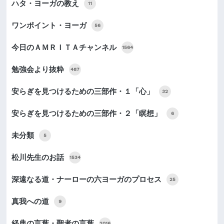
ハタ・ヨーガの教え
11
ワンポイント・ヨーガ
56
今日のＡＭＲＩＴＡチャンネル
1564
勉強会より抜粋
487
安らぎを見つけるための三部作・１「心」
32
安らぎを見つけるための三部作・２「瞑想」
6
未分類
5
松川先生のお話
1534
深遠なる道・ナーローの六ヨーガのプロセス
25
真我への道
9
経典の言葉・聖者の言葉
2016