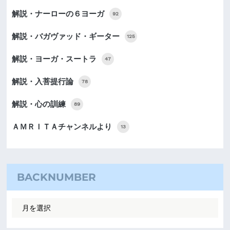
解説・ナーローの６ヨーガ
92
解説・バガヴァッド・ギーター
125
解説・ヨーガ・スートラ
47
解説・入菩提行論
78
解説・心の訓練
89
ＡＭＲＩＴＡチャンネルより
13
BACKNUMBER