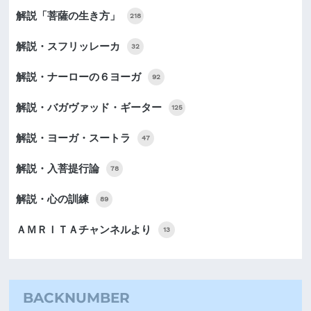
解説「菩薩の生き方」
218
解説・スフリッレーカ
32
解説・ナーローの６ヨーガ
92
解説・バガヴァッド・ギーター
125
解説・ヨーガ・スートラ
47
解説・入菩提行論
78
解説・心の訓練
89
ＡＭＲＩＴＡチャンネルより
13
BACKNUMBER