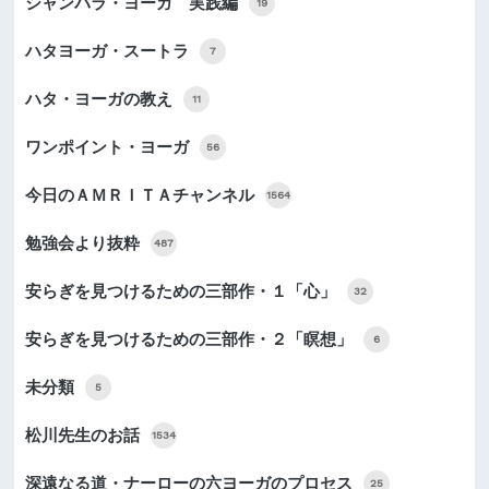
シャンバラ・ヨーガ 実践編
19
ハタヨーガ・スートラ
7
ハタ・ヨーガの教え
11
ワンポイント・ヨーガ
56
今日のＡＭＲＩＴＡチャンネル
1564
勉強会より抜粋
487
安らぎを見つけるための三部作・１「心」
32
安らぎを見つけるための三部作・２「瞑想」
6
未分類
5
松川先生のお話
1534
深遠なる道・ナーローの六ヨーガのプロセス
25