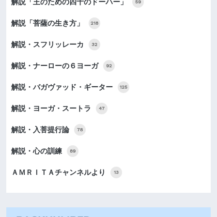
解説「王のための四十のドーハー」
59
解説「菩薩の生き方」
218
解説・スフリッレーカ
32
解説・ナーローの６ヨーガ
92
解説・バガヴァッド・ギーター
125
解説・ヨーガ・スートラ
47
解説・入菩提行論
78
解説・心の訓練
89
ＡＭＲＩＴＡチャンネルより
13