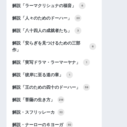
解説「ラーマクリシュナの福音」
6
解説「人々のためのドーハー」
20
解説「八十四人の成就者たち」
3
解説「安らぎを見つけるための三部
6
作」
解説「実写ドラマ・ラーマーヤナ」
1
解説「彼岸に至る道の章」
1
解説「王のための四十のドーハー」
59
解説「菩薩の生き方」
218
解説・スフリッレーカ
32
解説・ナーローの６ヨーガ
92