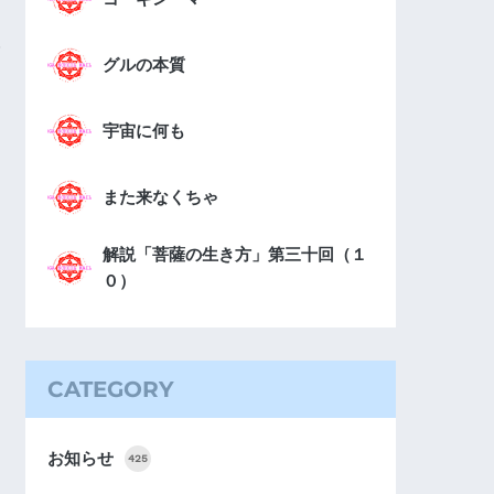
グルの本質
宇宙に何も
また来なくちゃ
解説「菩薩の生き方」第三十回（１
０）
CATEGORY
お知らせ
425