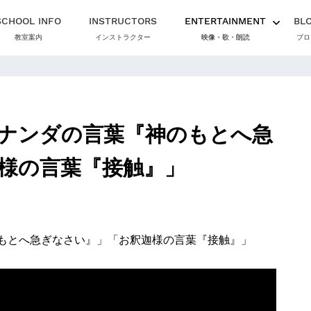
SCHOOL INFO
INSTRUCTORS
ENTERTAINMENT
BL
教室案内
インストラクター
映像・歌・朗読
ブロ
ナンダの言葉『神のもとへ急
様の言葉『接触』」
もとへ急ぎなさい』」「お釈迦様の言葉『接触』」