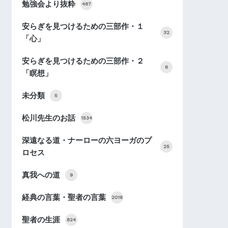
勉強会より抜粋
487
安らぎを見つけるための三部作・１
32
「心」
安らぎを見つけるための三部作・２
6
「瞑想」
未分類
5
松川先生のお話
1534
深遠なる道・ナーローの六ヨーガのプ
25
ロセス
真我への道
9
経典の言葉・聖者の言葉
2016
聖者の生涯
824