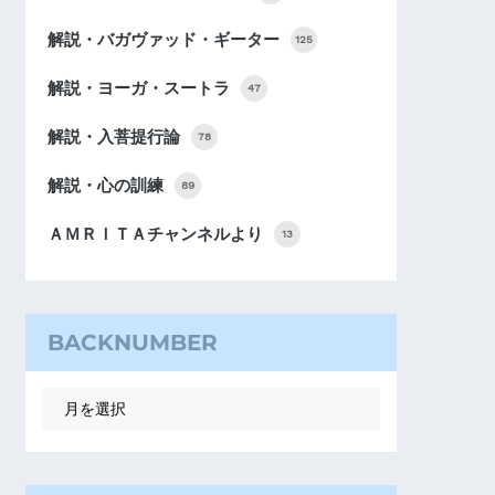
解説・バガヴァッド・ギーター
125
解説・ヨーガ・スートラ
47
解説・入菩提行論
78
解説・心の訓練
89
ＡＭＲＩＴＡチャンネルより
13
BACKNUMBER