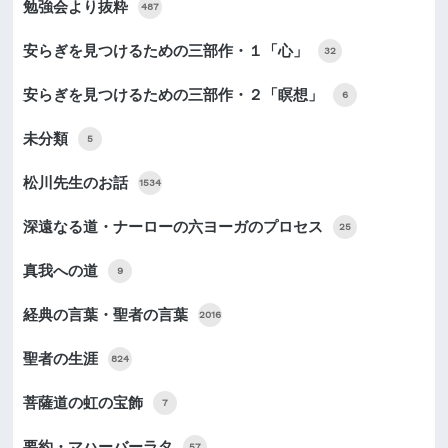
勉強会より抜粋
487
安らぎを見つけるための三部作・１「心」
32
安らぎを見つけるための三部作・２「瞑想」
6
未分類
5
松川先生のお話
1534
深遠なる道・ナーローの六ヨーガのプロセス
25
真我への道
9
経典の言葉・聖者の言葉
2016
聖者の生涯
824
菩薩道の虹の宝飾
7
要約・マハーバーラタ
57