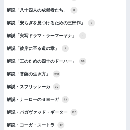
解説「八十四人の成就者たち」
3
解説「安らぎを見つけるための三部作」
6
解説「実写ドラマ・ラーマーヤナ」
1
解説「彼岸に至る道の章」
1
解説「王のための四十のドーハー」
59
解説「菩薩の生き方」
218
解説・スフリッレーカ
32
解説・ナーローの６ヨーガ
92
解説・バガヴァッド・ギーター
125
解説・ヨーガ・スートラ
47