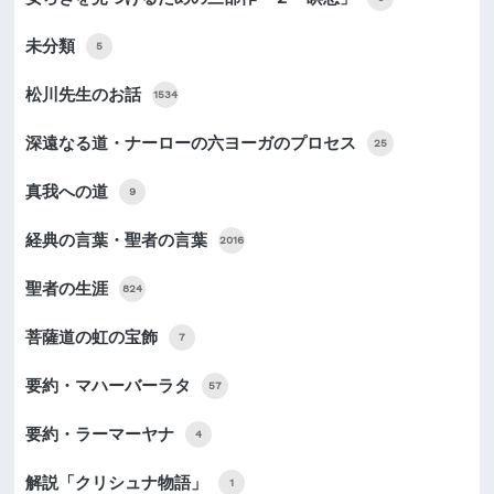
未分類
5
松川先生のお話
1534
深遠なる道・ナーローの六ヨーガのプロセス
25
真我への道
9
経典の言葉・聖者の言葉
2016
聖者の生涯
824
菩薩道の虹の宝飾
7
要約・マハーバーラタ
57
要約・ラーマーヤナ
4
解説「クリシュナ物語」
1