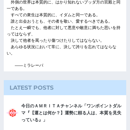
外側の世界は本質的に、はかり知れないブッダ方の宮殿と同
一である。
すべての衆生は本質的に、イダムと同一である。
誰と出会おうとも、その者を敬い、愛するべきである。
たとえ一瞬でも、他者に対して悪意や敵意に満ちた思いを持
ってはならず、
決して他者を罵ったり傷つけたりしてはならない。
あらゆる状況において常に、決して誇りを忘れてはならな
い。
――ミラレーパ
LATEST POSTS
今日のＡＭＲＩＴＡチャンネル「ワンポイントダル
マ『【運とは何か？】運勢に頼る人は、本質を見失
っている』」