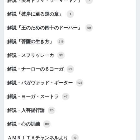
解説「実写ドラマ・ラーマーヤナ」
1
解説「彼岸に至る道の章」
1
解説「王のための四十のドーハー」
59
解説「菩薩の生き方」
218
解説・スフリッレーカ
32
解説・ナーローの６ヨーガ
92
解説・バガヴァッド・ギーター
125
解説・ヨーガ・スートラ
47
解説・入菩提行論
78
解説・心の訓練
89
ＡＭＲＩＴＡチャンネルより
13