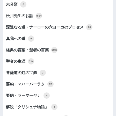
未分類
5
松川先生のお話
1534
深遠なる道・ナーローの六ヨーガのプロセス
25
真我への道
9
経典の言葉・聖者の言葉
2016
聖者の生涯
824
菩薩道の虹の宝飾
7
要約・マハーバーラタ
57
要約・ラーマーヤナ
4
解説「クリシュナ物語」
1