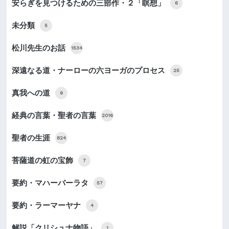
安らぎを見つけるための三部作・２「瞑想」
6
未分類
5
松川先生のお話
1534
深遠なる道・ナーローの六ヨーガのプロセス
25
真我への道
9
経典の言葉・聖者の言葉
2016
聖者の生涯
824
菩薩道の虹の宝飾
7
要約・マハーバーラタ
57
要約・ラーマーヤナ
4
解説「クリシュナ物語」
1