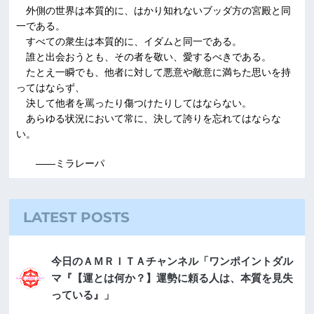
外側の世界は本質的に、はかり知れないブッダ方の宮殿と同
一である。
すべての衆生は本質的に、イダムと同一である。
誰と出会おうとも、その者を敬い、愛するべきである。
たとえ一瞬でも、他者に対して悪意や敵意に満ちた思いを持
ってはならず、
決して他者を罵ったり傷つけたりしてはならない。
あらゆる状況において常に、決して誇りを忘れてはならな
い。
――ミラレーパ
LATEST POSTS
今日のＡＭＲＩＴＡチャンネル「ワンポイントダル
マ『【運とは何か？】運勢に頼る人は、本質を見失
っている』」