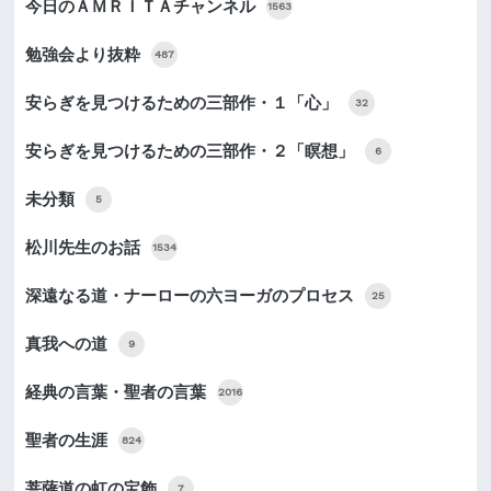
今日のＡＭＲＩＴＡチャンネル
1563
勉強会より抜粋
487
安らぎを見つけるための三部作・１「心」
32
安らぎを見つけるための三部作・２「瞑想」
6
未分類
5
松川先生のお話
1534
深遠なる道・ナーローの六ヨーガのプロセス
25
真我への道
9
経典の言葉・聖者の言葉
2016
聖者の生涯
824
菩薩道の虹の宝飾
7