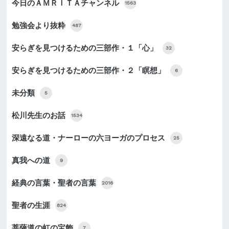
今日のＡＭＲＩＴＡチャンネル
1563
勉強会より抜粋
487
安らぎを見つけるための三部作・１「心」
32
安らぎを見つけるための三部作・２「瞑想」
6
未分類
5
松川先生のお話
1534
深遠なる道・ナーローの六ヨーガのプロセス
25
真我への道
9
経典の言葉・聖者の言葉
2016
聖者の生涯
824
菩薩道の虹の宝飾
7