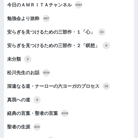
今日のＡＭＲＩＴＡチャンネル
1564
勉強会より抜粋
487
安らぎを見つけるための三部作・１「心」
32
安らぎを見つけるための三部作・２「瞑想」
6
未分類
5
松川先生のお話
1534
深遠なる道・ナーローの六ヨーガのプロセス
25
真我への道
9
経典の言葉・聖者の言葉
2016
聖者の生涯
824