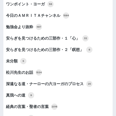
ワンポイント・ヨーガ
56
今日のＡＭＲＩＴＡチャンネル
1564
勉強会より抜粋
487
安らぎを見つけるための三部作・１「心」
32
安らぎを見つけるための三部作・２「瞑想」
6
未分類
5
松川先生のお話
1534
深遠なる道・ナーローの六ヨーガのプロセス
25
真我への道
9
経典の言葉・聖者の言葉
2016