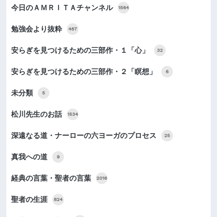
今日のＡＭＲＩＴＡチャンネル
1564
勉強会より抜粋
487
安らぎを見つけるための三部作・１「心」
32
安らぎを見つけるための三部作・２「瞑想」
6
未分類
5
松川先生のお話
1534
深遠なる道・ナーローの六ヨーガのプロセス
25
真我への道
9
経典の言葉・聖者の言葉
2016
聖者の生涯
824