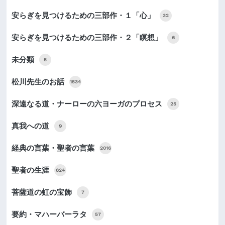
安らぎを見つけるための三部作・１「心」
32
安らぎを見つけるための三部作・２「瞑想」
6
未分類
5
松川先生のお話
1534
深遠なる道・ナーローの六ヨーガのプロセス
25
真我への道
9
経典の言葉・聖者の言葉
2016
聖者の生涯
824
菩薩道の虹の宝飾
7
要約・マハーバーラタ
57