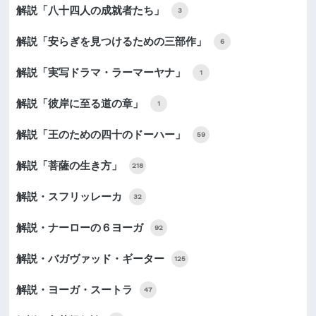
解説「八十四人の成就者たち」
3
解説「安らぎを見つけるための三部作」
6
解説「実写ドラマ・ラーマーヤナ」
1
解説「彼岸に至る道の章」
1
解説「王のための四十のドーハー」
59
解説「菩薩の生き方」
218
解説・スフリッレーカ
32
解説・ナーローの６ヨーガ
92
解説・バガヴァッド・ギーター
125
解説・ヨーガ・スートラ
47