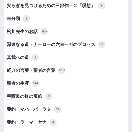
安らぎを見つけるための三部作・２「瞑想」
6
未分類
5
松川先生のお話
1534
深遠なる道・ナーローの六ヨーガのプロセス
25
真我への道
9
経典の言葉・聖者の言葉
2016
聖者の生涯
824
菩薩道の虹の宝飾
7
要約・マハーバーラタ
57
要約・ラーマーヤナ
4