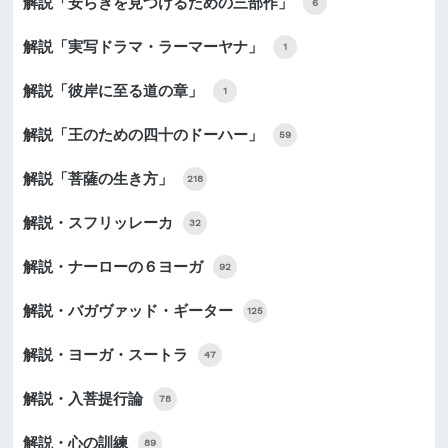
解説「安らぎを見つけるための三部作」
6
解説「実写ドラマ・ラーマーヤナ」
1
解説「彼岸に至る道の章」
1
解説「王のための四十のドーハー」
59
解説「菩薩の生き方」
218
解説・スフリッレーカ
32
解説・ナーローの６ヨーガ
92
解説・バガヴァッド・ギーター
125
解説・ヨーガ・スートラ
47
解説・入菩提行論
78
解説・心の訓練
89