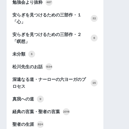
勉強会より抜粋
487
安らぎを見つけるための三部作・１
32
「心」
安らぎを見つけるための三部作・２
6
「瞑想」
未分類
5
松川先生のお話
1534
深遠なる道・ナーローの六ヨーガのプ
25
ロセス
真我への道
9
経典の言葉・聖者の言葉
2016
聖者の生涯
824