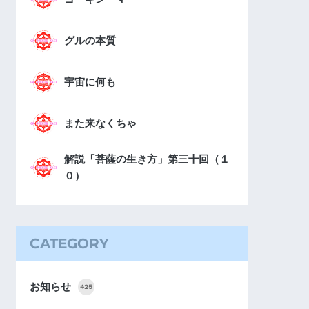
グルの本質
宇宙に何も
また来なくちゃ
解説「菩薩の生き方」第三十回（１
０）
CATEGORY
お知らせ
425