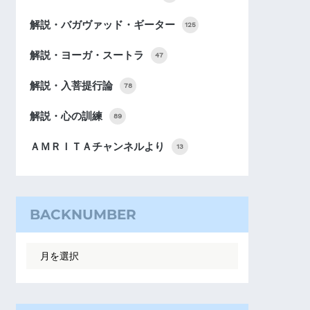
解説・バガヴァッド・ギーター
125
解説・ヨーガ・スートラ
47
解説・入菩提行論
78
解説・心の訓練
89
ＡＭＲＩＴＡチャンネルより
13
BACKNUMBER