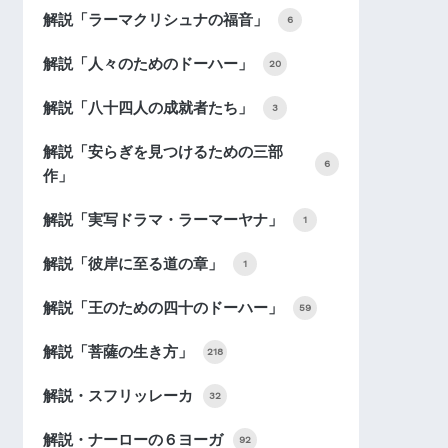
解説「ラーマクリシュナの福音」
6
解説「人々のためのドーハー」
20
解説「八十四人の成就者たち」
3
解説「安らぎを見つけるための三部
6
作」
解説「実写ドラマ・ラーマーヤナ」
1
解説「彼岸に至る道の章」
1
解説「王のための四十のドーハー」
59
解説「菩薩の生き方」
218
解説・スフリッレーカ
32
解説・ナーローの６ヨーガ
92