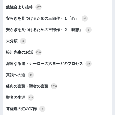
勉強会より抜粋
487
安らぎを見つけるための三部作・１「心」
32
安らぎを見つけるための三部作・２「瞑想」
6
未分類
5
松川先生のお話
1534
深遠なる道・ナーローの六ヨーガのプロセス
25
真我への道
9
経典の言葉・聖者の言葉
2016
聖者の生涯
824
菩薩道の虹の宝飾
7