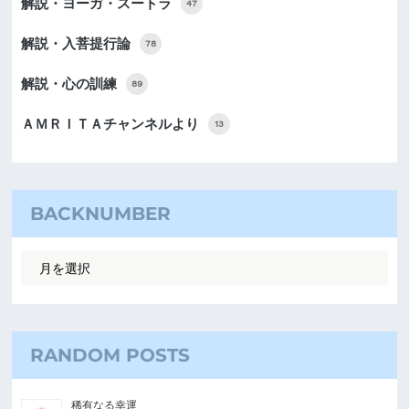
解説・ヨーガ・スートラ
47
解説・入菩提行論
78
解説・心の訓練
89
ＡＭＲＩＴＡチャンネルより
13
BACKNUMBER
RANDOM POSTS
稀有なる幸運