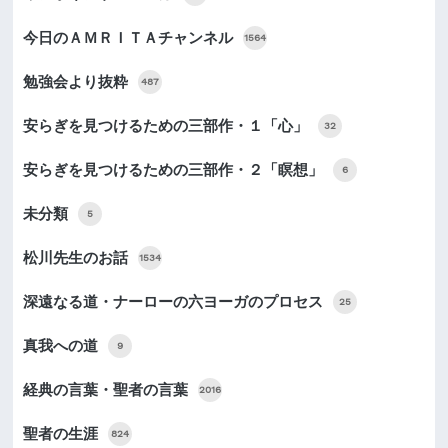
今日のＡＭＲＩＴＡチャンネル
1564
勉強会より抜粋
487
安らぎを見つけるための三部作・１「心」
32
安らぎを見つけるための三部作・２「瞑想」
6
未分類
5
松川先生のお話
1534
深遠なる道・ナーローの六ヨーガのプロセス
25
真我への道
9
経典の言葉・聖者の言葉
2016
聖者の生涯
824