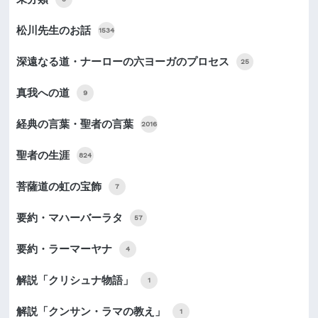
松川先生のお話
1534
深遠なる道・ナーローの六ヨーガのプロセス
25
真我への道
9
経典の言葉・聖者の言葉
2016
聖者の生涯
824
菩薩道の虹の宝飾
7
要約・マハーバーラタ
57
要約・ラーマーヤナ
4
解説「クリシュナ物語」
1
解説「クンサン・ラマの教え」
1