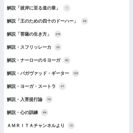
解説「彼岸に至る道の章」
1
解説「王のための四十のドーハー」
59
解説「菩薩の生き方」
218
解説・スフリッレーカ
32
解説・ナーローの６ヨーガ
92
解説・バガヴァッド・ギーター
125
解説・ヨーガ・スートラ
47
解説・入菩提行論
78
解説・心の訓練
89
ＡＭＲＩＴＡチャンネルより
13