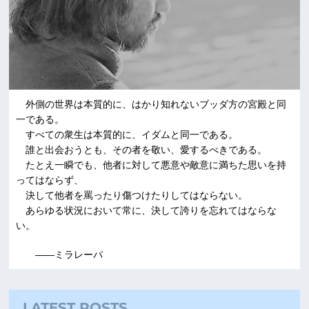
外側の世界は本質的に、はかり知れないブッダ方の宮殿と同
一である。
すべての衆生は本質的に、イダムと同一である。
誰と出会おうとも、その者を敬い、愛するべきである。
たとえ一瞬でも、他者に対して悪意や敵意に満ちた思いを持
ってはならず、
決して他者を罵ったり傷つけたりしてはならない。
あらゆる状況において常に、決して誇りを忘れてはならな
い。
――ミラレーパ
LATEST POSTS