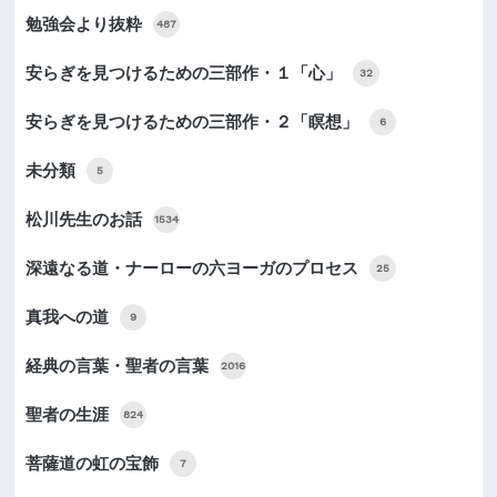
勉強会より抜粋
487
安らぎを見つけるための三部作・１「心」
32
安らぎを見つけるための三部作・２「瞑想」
6
未分類
5
松川先生のお話
1534
深遠なる道・ナーローの六ヨーガのプロセス
25
真我への道
9
経典の言葉・聖者の言葉
2016
聖者の生涯
824
菩薩道の虹の宝飾
7