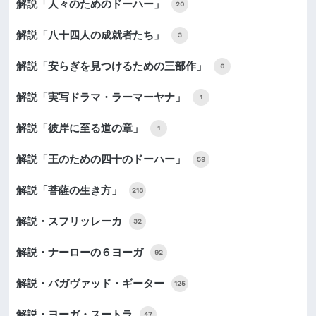
解説「人々のためのドーハー」
20
解説「八十四人の成就者たち」
3
解説「安らぎを見つけるための三部作」
6
解説「実写ドラマ・ラーマーヤナ」
1
解説「彼岸に至る道の章」
1
解説「王のための四十のドーハー」
59
解説「菩薩の生き方」
218
解説・スフリッレーカ
32
解説・ナーローの６ヨーガ
92
解説・バガヴァッド・ギーター
125
解説・ヨーガ・スートラ
47