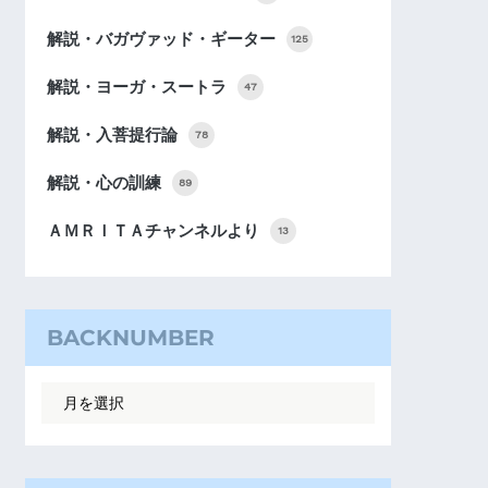
解説・バガヴァッド・ギーター
125
解説・ヨーガ・スートラ
47
解説・入菩提行論
78
解説・心の訓練
89
ＡＭＲＩＴＡチャンネルより
13
BACKNUMBER