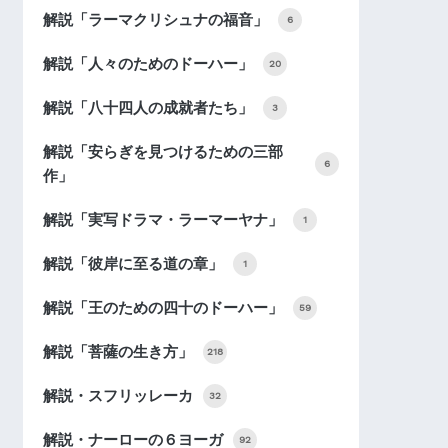
解説「ラーマクリシュナの福音」
6
解説「人々のためのドーハー」
20
解説「八十四人の成就者たち」
3
解説「安らぎを見つけるための三部
6
作」
解説「実写ドラマ・ラーマーヤナ」
1
解説「彼岸に至る道の章」
1
解説「王のための四十のドーハー」
59
解説「菩薩の生き方」
218
解説・スフリッレーカ
32
解説・ナーローの６ヨーガ
92