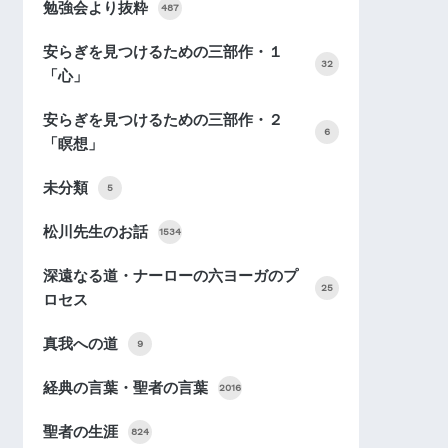
勉強会より抜粋
487
安らぎを見つけるための三部作・１
32
「心」
安らぎを見つけるための三部作・２
6
「瞑想」
未分類
5
松川先生のお話
1534
深遠なる道・ナーローの六ヨーガのプ
25
ロセス
真我への道
9
経典の言葉・聖者の言葉
2016
聖者の生涯
824