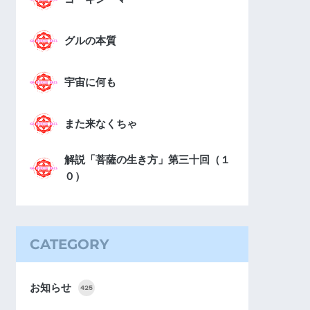
グルの本質
宇宙に何も
また来なくちゃ
解説「菩薩の生き方」第三十回（１
０）
CATEGORY
お知らせ
425