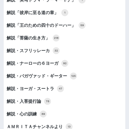
解説「彼岸に至る道の章」
1
解説「王のための四十のドーハー」
59
解説「菩薩の生き方」
218
解説・スフリッレーカ
32
解説・ナーローの６ヨーガ
92
解説・バガヴァッド・ギーター
125
解説・ヨーガ・スートラ
47
解説・入菩提行論
78
解説・心の訓練
89
ＡＭＲＩＴＡチャンネルより
13