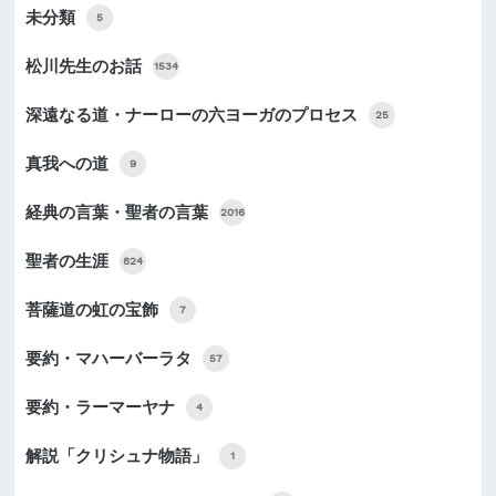
未分類
5
松川先生のお話
1534
深遠なる道・ナーローの六ヨーガのプロセス
25
真我への道
9
経典の言葉・聖者の言葉
2016
聖者の生涯
824
菩薩道の虹の宝飾
7
要約・マハーバーラタ
57
要約・ラーマーヤナ
4
解説「クリシュナ物語」
1