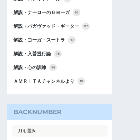
解説・ナーローの６ヨーガ
92
解説・バガヴァッド・ギーター
125
解説・ヨーガ・スートラ
47
解説・入菩提行論
78
解説・心の訓練
89
ＡＭＲＩＴＡチャンネルより
13
BACKNUMBER