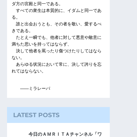
ダ方の宮殿と同一である。
すべての衆生は本質的に、イダムと同一であ
る。
誰と出会おうとも、その者を敬い、愛するべ
きである。
たとえ一瞬でも、他者に対して悪意や敵意に
満ちた思いを持ってはならず、
決して他者を罵ったり傷つけたりしてはなら
ない。
あらゆる状況において常に、決して誇りを忘
れてはならない。
――ミラレーパ
LATEST POSTS
今日のＡＭＲＩＴＡチャンネル「ワ