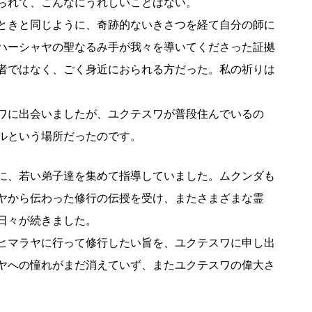
られて、こんなにうれしいことはない。
ときと同じように、奇跡的ないきさつを経て自分の師に
ハーシャヤの聖なるみ手が我々を導いてくださった証拠
者ではなく、ごく身近におられる方だった。私の祈りは
ワに出会いましたが、ユクテスワが普段住んでいるの
ルという場所だったのです。
に、若い弟子達を集めて指導していました。ムクンダも
ヤから伝わった修行の伝授を受け、またさまざまな霊
日々が続きました。
ヒマラヤに行って修行したい旨を、ユクテスワに申し出
ヤへの憧れがまだ消えていず、またユクテスワの偉大さ
。