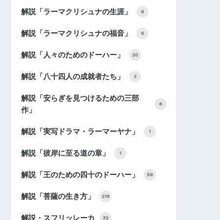
解説「ラーマクリシュナの生涯」
6
解説「ラーマクリシュナの福音」
6
解説「人々のためのドーハー」
20
解説「八十四人の成就者たち」
3
解説「安らぎを見つけるための三部
6
作」
解説「実写ドラマ・ラーマーヤナ」
1
解説「彼岸に至る道の章」
1
解説「王のための四十のドーハー」
59
解説「菩薩の生き方」
218
解説・スフリッレーカ
32