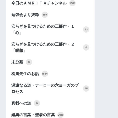
今日のＡＭＲＩＴＡチャンネル
1564
勉強会より抜粋
487
安らぎを見つけるための三部作・１
32
「心」
安らぎを見つけるための三部作・２
6
「瞑想」
未分類
5
松川先生のお話
1534
深遠なる道・ナーローの六ヨーガのプ
25
ロセス
真我への道
9
経典の言葉・聖者の言葉
2016