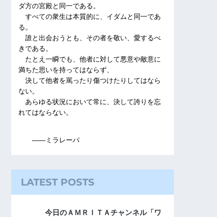
ダ方の宮殿と同一である。
すべての衆生は本質的に、イダムと同一であ
る。
誰と出会おうとも、その者を敬い、愛するべ
きである。
たとえ一瞬でも、他者に対して悪意や敵意に
満ちた思いを持ってはならず、
決して他者を罵ったり傷つけたりしてはなら
ない。
あらゆる状況において常に、決して誇りを忘
れてはならない。
――ミラレーパ
LATEST POSTS
今日のＡＭＲＩＴＡチャンネル「ワ