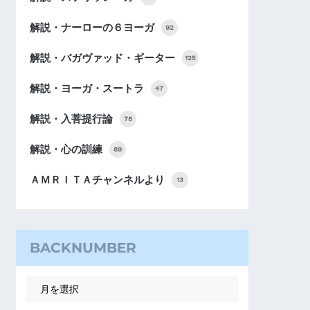
解説・ナーローの６ヨーガ
92
解説・バガヴァッド・ギーター
125
解説・ヨーガ・スートラ
47
解説・入菩提行論
78
解説・心の訓練
89
ＡＭＲＩＴＡチャンネルより
13
BACKNUMBER