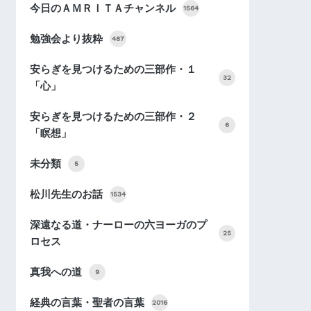
今日のＡＭＲＩＴＡチャンネル
1564
勉強会より抜粋
487
安らぎを見つけるための三部作・１
32
「心」
安らぎを見つけるための三部作・２
6
「瞑想」
未分類
5
松川先生のお話
1534
深遠なる道・ナーローの六ヨーガのプ
25
ロセス
真我への道
9
経典の言葉・聖者の言葉
2016