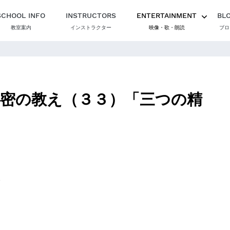
SCHOOL INFO
INSTRUCTORS
ENTERTAINMENT
BL
教室案内
インストラクター
映像・歌・朗読
ブロ
密の教え（３３）「三つの精
。