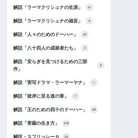
解説「ラーマクリシュナの生涯」
6
解説「ラーマクリシュナの福音」
6
解説「人々のためのドーハー」
20
解説「八十四人の成就者たち」
3
解説「安らぎを見つけるための三部
6
作」
解説「実写ドラマ・ラーマーヤナ」
1
解説「彼岸に至る道の章」
1
解説「王のための四十のドーハー」
59
解説「菩薩の生き方」
218
解説・スフリッレーカ
32