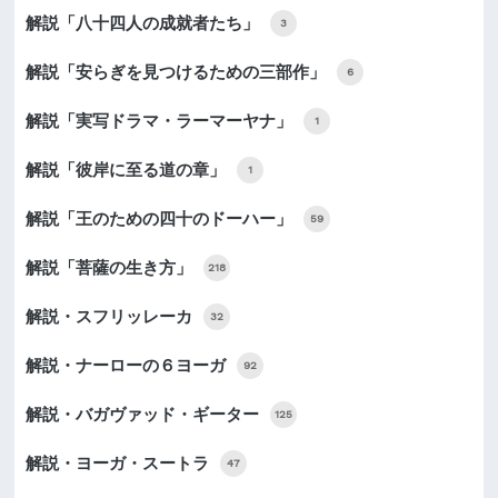
解説「八十四人の成就者たち」
3
解説「安らぎを見つけるための三部作」
6
解説「実写ドラマ・ラーマーヤナ」
1
解説「彼岸に至る道の章」
1
解説「王のための四十のドーハー」
59
解説「菩薩の生き方」
218
解説・スフリッレーカ
32
解説・ナーローの６ヨーガ
92
解説・バガヴァッド・ギーター
125
解説・ヨーガ・スートラ
47