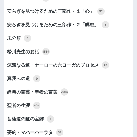
安らぎを見つけるための三部作・１「心」
32
安らぎを見つけるための三部作・２「瞑想」
6
未分類
5
松川先生のお話
1534
深遠なる道・ナーローの六ヨーガのプロセス
25
真我への道
9
経典の言葉・聖者の言葉
2016
聖者の生涯
824
菩薩道の虹の宝飾
7
要約・マハーバーラタ
57