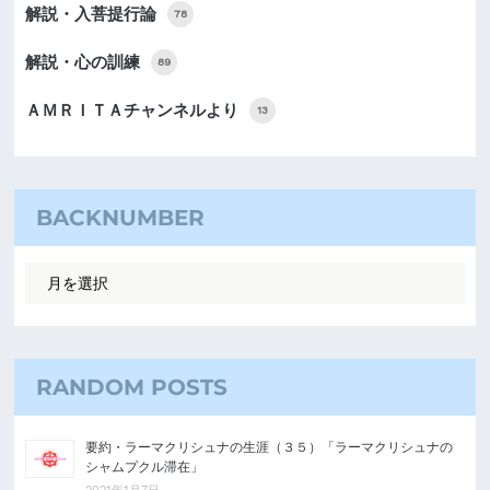
解説・入菩提行論
78
解説・心の訓練
89
ＡＭＲＩＴＡチャンネルより
13
BACKNUMBER
RANDOM POSTS
要約・ラーマクリシュナの生涯（３５）「ラーマクリシュナの
シャムプクル滞在」