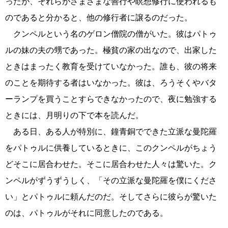
ったが、それらがさまざまな善行や瞑想修行に使われるも
のであると分かると、他の修行者に譲るのだった。
クンペルという名のゲロン僧院の僧がいた。彼はパトゥ
ルの妹の夫の甥であった。極貧の家の出なので、出家した
ときはまったく教育を受けていなかった。誰も、彼の将来
のことを期待する者はいなかった。彼は、ろうそくやバタ
ーランプを買うことすらできなかったので、夜に勉強する
ときには、月明りの下で本を読んだ。
ある日、ある人が特別に、鐘青銅でできた立派な曼陀羅
をパトゥルに供養しているときに、このクンペルがちょう
どそこに居合わせた。そこに居合わせた人々は驚いた。ク
ンペルがずうずうしく、「その立派な曼陀羅を僕にくださ
い」とパトゥルに頼んだのだ。そしてさらに彼らが驚いた
のは、パトゥルがそれに同意したのである。