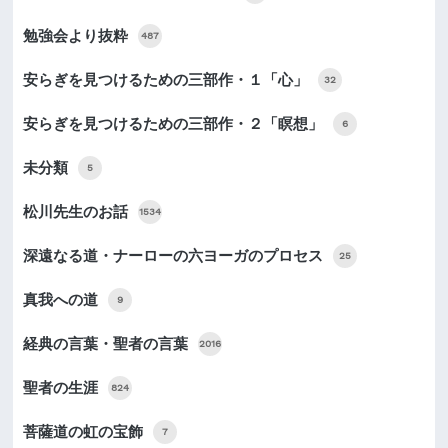
勉強会より抜粋
487
安らぎを見つけるための三部作・１「心」
32
安らぎを見つけるための三部作・２「瞑想」
6
未分類
5
松川先生のお話
1534
深遠なる道・ナーローの六ヨーガのプロセス
25
真我への道
9
経典の言葉・聖者の言葉
2016
聖者の生涯
824
菩薩道の虹の宝飾
7