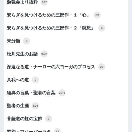
勉強会より抜粋
487
安らぎを見つけるための三部作・１「心」
32
安らぎを見つけるための三部作・２「瞑想」
6
未分類
5
松川先生のお話
1534
深遠なる道・ナーローの六ヨーガのプロセス
25
真我への道
9
経典の言葉・聖者の言葉
2016
聖者の生涯
824
菩薩道の虹の宝飾
7
要約・マハーバーラタ
57