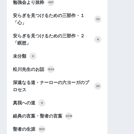
勉強会より抜粋
487
安らぎを見つけるための三部作・１
32
「心」
安らぎを見つけるための三部作・２
6
「瞑想」
未分類
5
松川先生のお話
1534
深遠なる道・ナーローの六ヨーガのプ
25
ロセス
真我への道
9
経典の言葉・聖者の言葉
2016
聖者の生涯
824