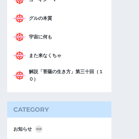
グルの本質
宇宙に何も
また来なくちゃ
解説「菩薩の生き方」第三十回（１
０）
CATEGORY
お知らせ
425