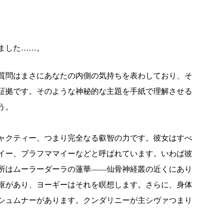
ました……。
質問はまさにあなたの内側の気持ちを表わしており、そ
証拠です。そのような神秘的な主題を手紙で理解させる
う。
ャクティー、つまり完全なる叡智の力です。彼女はすべ
イー、ブラフママイーなどと呼ばれています。いわば彼
所はムーラーダーラの蓮華――仙骨神経叢の近くにあり
枢があり、ヨーギーはそれを瞑想します。さらに、身体
シュムナーがあります。クンダリニーが主シヴァつまり