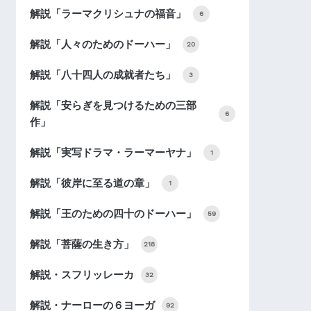
解説「ラーマクリシュナの福音」
6
解説「人々のためのドーハー」
20
解説「八十四人の成就者たち」
3
解説「安らぎを見つけるための三部
6
作」
解説「実写ドラマ・ラーマーヤナ」
1
解説「彼岸に至る道の章」
1
解説「王のための四十のドーハー」
59
解説「菩薩の生き方」
218
解説・スフリッレーカ
32
解説・ナーローの６ヨーガ
92