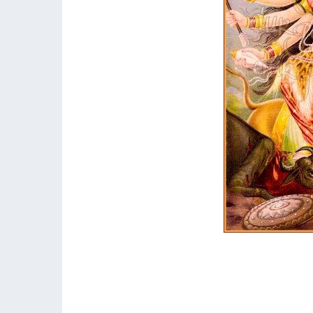
１９１２
カンカ