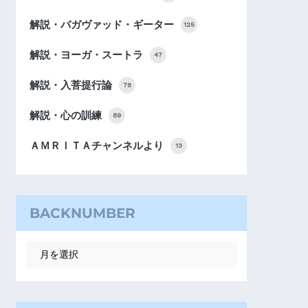
解説・バガヴァッド・ギーター
125
解説・ヨーガ・スートラ
47
解説・入菩提行論
78
解説・心の訓練
89
ＡＭＲＩＴＡチャンネルより
13
BACKNUMBER