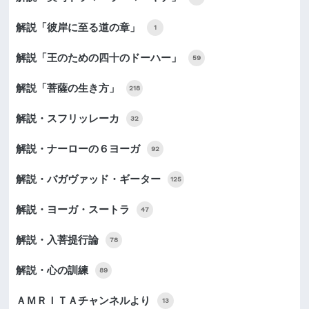
解説「彼岸に至る道の章」
1
解説「王のための四十のドーハー」
59
解説「菩薩の生き方」
218
解説・スフリッレーカ
32
解説・ナーローの６ヨーガ
92
解説・バガヴァッド・ギーター
125
解説・ヨーガ・スートラ
47
解説・入菩提行論
78
解説・心の訓練
89
ＡＭＲＩＴＡチャンネルより
13