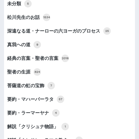
未分類
5
松川先生のお話
1534
深遠なる道・ナーローの六ヨーガのプロセス
25
真我への道
9
経典の言葉・聖者の言葉
2016
聖者の生涯
824
菩薩道の虹の宝飾
7
要約・マハーバーラタ
57
要約・ラーマーヤナ
4
解説「クリシュナ物語」
1