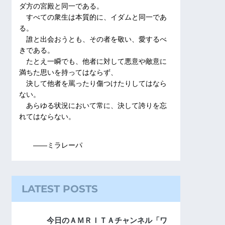
ダ方の宮殿と同一である。
すべての衆生は本質的に、イダムと同一であ
る。
誰と出会おうとも、その者を敬い、愛するべ
きである。
たとえ一瞬でも、他者に対して悪意や敵意に
満ちた思いを持ってはならず、
決して他者を罵ったり傷つけたりしてはなら
ない。
あらゆる状況において常に、決して誇りを忘
れてはならない。
――ミラレーパ
LATEST POSTS
今日のＡＭＲＩＴＡチャンネル「ワ