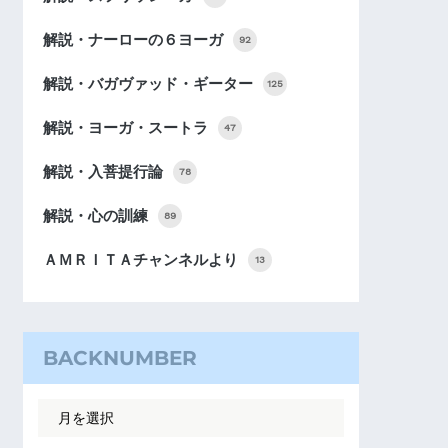
解説・ナーローの６ヨーガ
92
解説・バガヴァッド・ギーター
125
解説・ヨーガ・スートラ
47
解説・入菩提行論
78
解説・心の訓練
89
ＡＭＲＩＴＡチャンネルより
13
BACKNUMBER