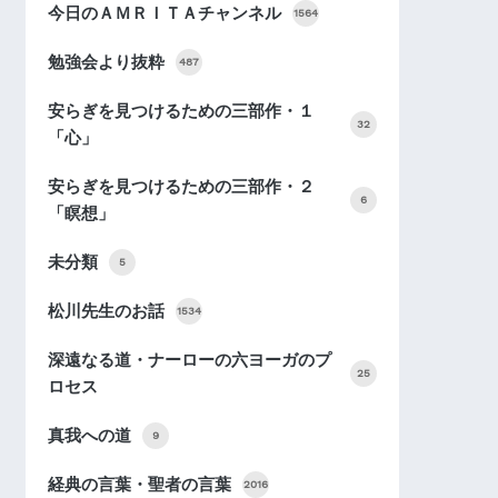
今日のＡＭＲＩＴＡチャンネル
1564
勉強会より抜粋
487
安らぎを見つけるための三部作・１
32
「心」
安らぎを見つけるための三部作・２
6
「瞑想」
未分類
5
松川先生のお話
1534
深遠なる道・ナーローの六ヨーガのプ
25
ロセス
真我への道
9
経典の言葉・聖者の言葉
2016