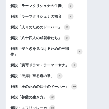
解説「ラーマクリシュナの生涯」
6
解説「ラーマクリシュナの福音」
6
解説「人々のためのドーハー」
20
解説「八十四人の成就者たち」
3
解説「安らぎを見つけるための三部
6
作」
解説「実写ドラマ・ラーマーヤナ」
1
解説「彼岸に至る道の章」
1
解説「王のための四十のドーハー」
59
解説「菩薩の生き方」
218
解説・スフリッレーカ
32