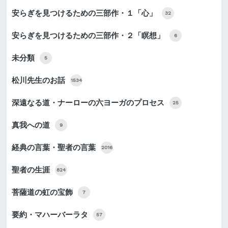
安らぎを見つけるための三部作・１「心」
32
安らぎを見つけるための三部作・２「瞑想」
6
未分類
5
松川先生のお話
1534
深遠なる道・ナーローの六ヨーガのプロセス
25
真我への道
9
経典の言葉・聖者の言葉
2016
聖者の生涯
824
菩薩道の虹の宝飾
7
要約・マハーバーラタ
57