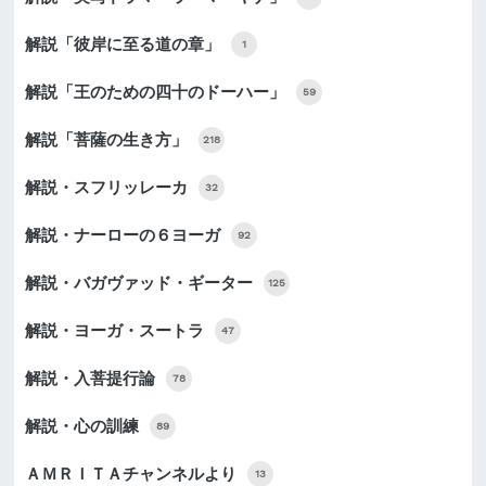
解説「彼岸に至る道の章」
1
解説「王のための四十のドーハー」
59
解説「菩薩の生き方」
218
解説・スフリッレーカ
32
解説・ナーローの６ヨーガ
92
解説・バガヴァッド・ギーター
125
解説・ヨーガ・スートラ
47
解説・入菩提行論
78
解説・心の訓練
89
ＡＭＲＩＴＡチャンネルより
13