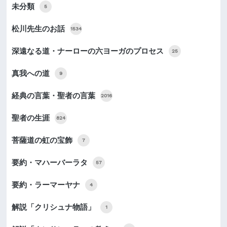
未分類
5
松川先生のお話
1534
深遠なる道・ナーローの六ヨーガのプロセス
25
真我への道
9
経典の言葉・聖者の言葉
2016
聖者の生涯
824
菩薩道の虹の宝飾
7
要約・マハーバーラタ
57
要約・ラーマーヤナ
4
解説「クリシュナ物語」
1