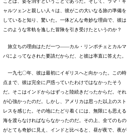
ことは、姿を消すということであった。そして、ラマ・ギ
ャルツェンと親しい人々は、彼がこの大いなる旅の準備を
していると知り、驚いた。一体どんな奇妙な理由で、彼は
このような常軌を逸した冒険を引き受けたというのか？
旅立ちの理由はただ一つ――カル・リンポチェとカルマ
パによってなされた要請だからだ、と彼は率直に答えた。
一九七〇年、彼は最初にイギリスへと向かった。この時
点まで、彼は完全に戸惑っていたわけではなかったそう
だ。そこはインドからはずっと陸続きだったからだ。それ
が心強かったのだ。しかし、アメリカは思った以上のスト
レスを感じた。その地にたどり着くには、無限にも思える
海を渡らなければならなかったのだ。その上、全てのもの
がとても奇妙に見え、インドと比べると、昼が夜で、夜が