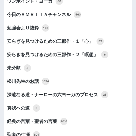
ワンポイント・ヨーガ
56
今日のＡＭＲＩＴＡチャンネル
1563
勉強会より抜粋
487
安らぎを見つけるための三部作・１「心」
32
安らぎを見つけるための三部作・２「瞑想」
6
未分類
5
松川先生のお話
1534
深遠なる道・ナーローの六ヨーガのプロセス
25
真我への道
9
経典の言葉・聖者の言葉
2016
聖者の生涯
824