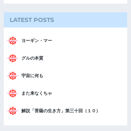
LATEST POSTS
ヨーギン・マー
グルの本質
宇宙に何も
また来なくちゃ
解説「菩薩の生き方」第三十回（１０）