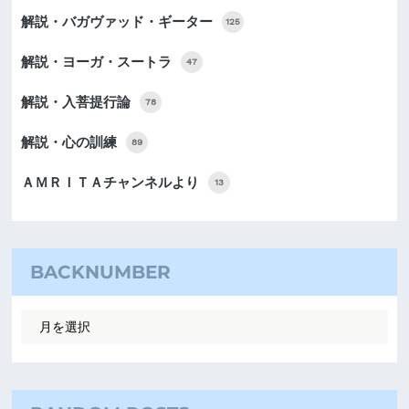
解説・バガヴァッド・ギーター
125
解説・ヨーガ・スートラ
47
解説・入菩提行論
78
解説・心の訓練
89
ＡＭＲＩＴＡチャンネルより
13
BACKNUMBER