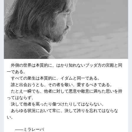
外側の世界は本質的に、はかり知れないブッダ方の宮殿と同
一である。
すべての衆生は本質的に、イダムと同一である。
誰と出会おうとも、その者を敬い、愛するべきである。
たとえ一瞬でも、他者に対して悪意や敵意に満ちた思いを持
ってはならず、
決して他者を罵ったり傷つけたりしてはならない。
あらゆる状況において常に、決して誇りを忘れてはならな
い。
――ミラレーパ