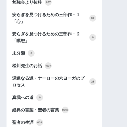
勉強会より抜粋
487
安らぎを見つけるための三部作・１
32
「心」
安らぎを見つけるための三部作・２
6
「瞑想」
未分類
5
松川先生のお話
1534
深遠なる道・ナーローの六ヨーガのプ
25
ロセス
真我への道
9
経典の言葉・聖者の言葉
2016
聖者の生涯
824