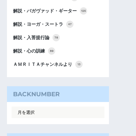
解説・バガヴァッド・ギーター
125
解説・ヨーガ・スートラ
47
解説・入菩提行論
78
解説・心の訓練
89
ＡＭＲＩＴＡチャンネルより
13
BACKNUMBER