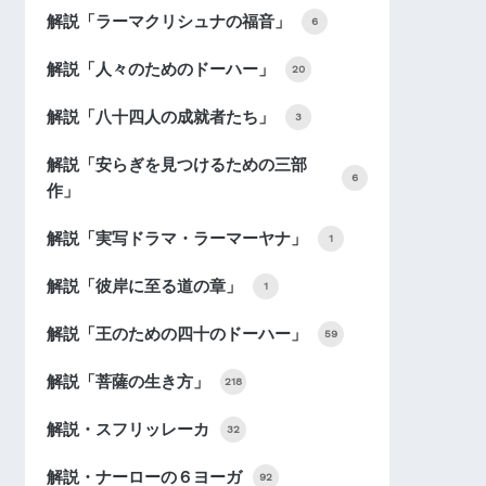
解説「ラーマクリシュナの福音」
6
解説「人々のためのドーハー」
20
解説「八十四人の成就者たち」
3
解説「安らぎを見つけるための三部
6
作」
解説「実写ドラマ・ラーマーヤナ」
1
解説「彼岸に至る道の章」
1
解説「王のための四十のドーハー」
59
解説「菩薩の生き方」
218
解説・スフリッレーカ
32
解説・ナーローの６ヨーガ
92