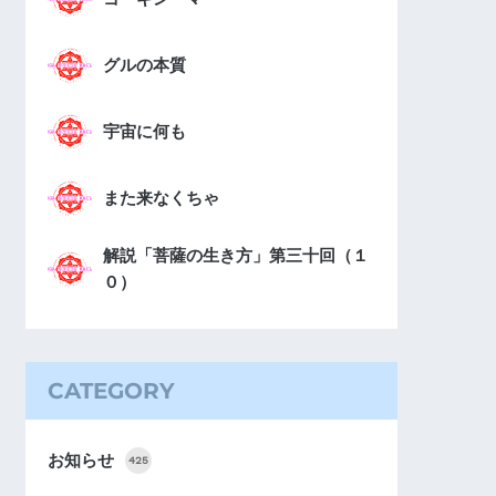
グルの本質
宇宙に何も
また来なくちゃ
解説「菩薩の生き方」第三十回（１
０）
CATEGORY
お知らせ
425