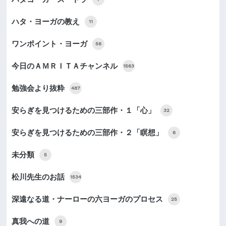
ハタ・ヨーガの教え
11
ワンポイント・ヨーガ
56
今日のＡＭＲＩＴＡチャンネル
1563
勉強会より抜粋
487
安らぎを見つけるための三部作・１「心」
32
安らぎを見つけるための三部作・２「瞑想」
6
未分類
5
松川先生のお話
1534
深遠なる道・ナーローの六ヨーガのプロセス
25
真我への道
9