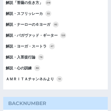
解説「菩薩の生き方」
218
解説・スフリッレーカ
32
解説・ナーローの６ヨーガ
92
解説・バガヴァッド・ギーター
125
解説・ヨーガ・スートラ
47
解説・入菩提行論
78
解説・心の訓練
89
ＡＭＲＩＴＡチャンネルより
13
BACKNUMBER